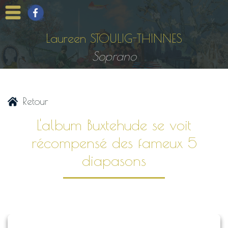
Laureen STOULIG-THINNES
Soprano
Retour
L'album Buxtehude se voit
récompensé des fameux 5
diapasons